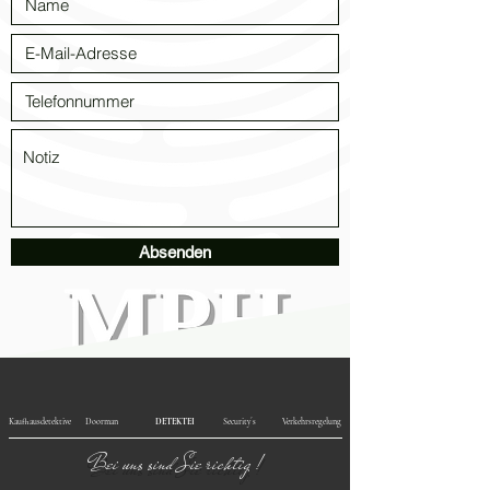
Absenden
Kaufhausdetektive
Doorman
DETEKTEI
Security´s
Verkehrsregelung
Bei uns sind Sie richtig !